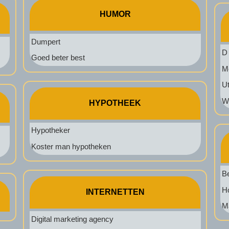
HUMOR
Dumpert
D 
Goed beter best
Me
Ut
We
HYPOTHEEK
Hypotheker
Koster man hypotheken
Be
H
INTERNETTEN
M
Digital marketing agency