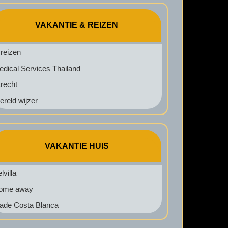
VAKANTIE & REIZEN
reizen
dical Services Thailand
recht
reld wijzer
VAKANTIE HUIS
lvilla
ome away
ade Costa Blanca