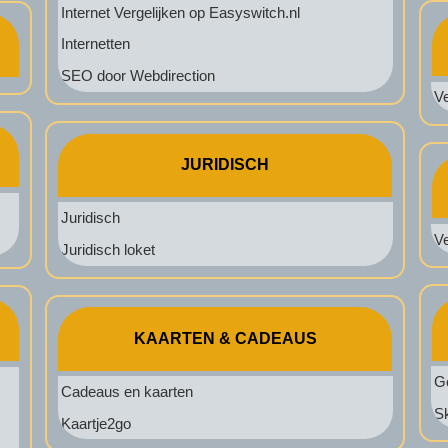
Internet Vergelijken op Easyswitch.nl
Internetten
SEO door Webdirection
Ve
JURIDISCH
Juridisch
V
Juridisch loket
KAARTEN & CADEAUS
Go
Cadeaus en kaarten
S
Kaartje2go