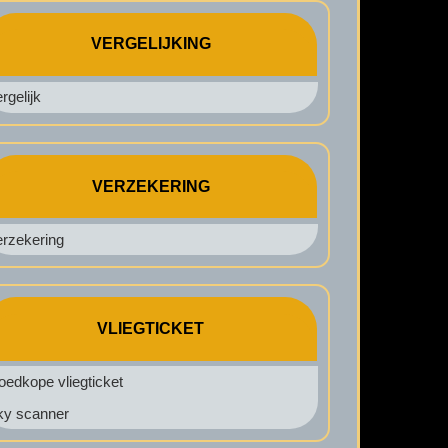
VERGELIJKING
rgelijk
VERZEKERING
erzekering
VLIEGTICKET
edkope vliegticket
ky scanner