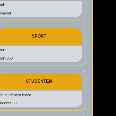
nab
oneyou
SPORT
port
port 050
STUDENTEN
jn studenten leven
tudents.uu