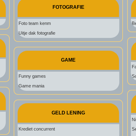
FOTOGRAFIE
Foto team kenm
B
Uitje dak fotografie
GAME
F
Funny games
S
Game mania
GELD LENING
N
Krediet concurrent
Se