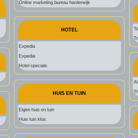
Online marketing bureau harderwijk
To
HOTEL
T
Expedia
Expedia
Hotel specials
Al
Th
HUIS EN TUIN
Eigen huis en tuin
Huis tuin klus