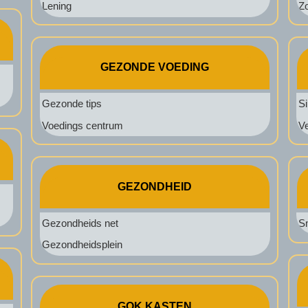
Lening
Zo
GEZONDE VOEDING
Gezonde tips
S
Voedings centrum
Ve
GEZONDHEID
Gezondheids net
S
Gezondheidsplein
GOK KASTEN