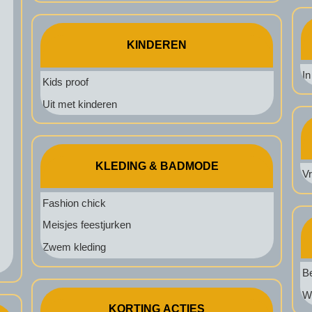
KINDEREN
In
Kids proof
Uit met kinderen
KLEDING & BADMODE
V
Fashion chick
Meisjes feestjurken
Zwem kleding
B
W
KORTING ACTIES