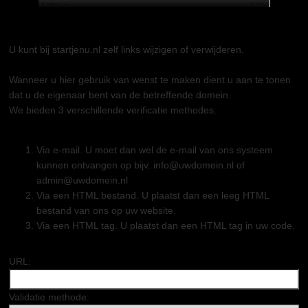
U kunt bij startjenu.nl zelf links wijzigen of verwijderen.
Wanneer u hier gebruik van wenst te maken dient u aan te tonen
dat u de eigenaar bent van de betreffende domein.
We bieden 3 verschillende verificatie methodes.
Via e-mail. U moet dan wel de e-mail van ons systeem
kunnen ontvangen op bijv. info@uwdomein.nl of
admin@uwdomein.nl
Via een HTML bestand. U plaatst dan een leeg HTML
bestand van ons op uw website.
Via een HTML tag. U plaatst dan een HTML tag in uw code.
URL:
Validatie methode: