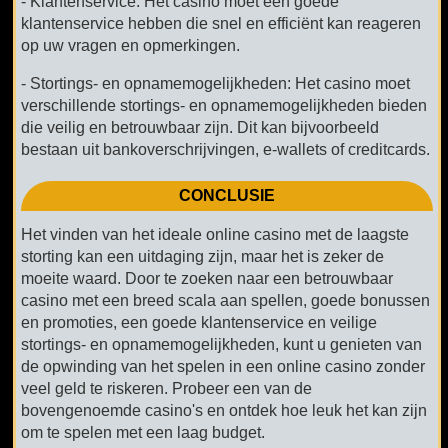
- Klantenservice: Het casino moet een goede
klantenservice hebben die snel en efficiënt kan reageren
op uw vragen en opmerkingen.
- Stortings- en opnamemogelijkheden: Het casino moet
verschillende stortings- en opnamemogelijkheden bieden
die veilig en betrouwbaar zijn. Dit kan bijvoorbeeld
bestaan uit bankoverschrijvingen, e-wallets of creditcards.
CONCLUSIE
Het vinden van het ideale online casino met de laagste
storting kan een uitdaging zijn, maar het is zeker de
moeite waard. Door te zoeken naar een betrouwbaar
casino met een breed scala aan spellen, goede bonussen
en promoties, een goede klantenservice en veilige
stortings- en opnamemogelijkheden, kunt u genieten van
de opwinding van het spelen in een online casino zonder
veel geld te riskeren. Probeer een van de
bovengenoemde casino's en ontdek hoe leuk het kan zijn
om te spelen met een laag budget.