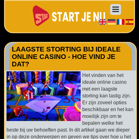
LAAGSTE STORTING BIJ IDEALE
ONLINE CASINO - HOE VIND JE
DAT?
Het vinden van het
ideale online casino
met een laagste
storting kan lastig zijn.
Er zijn zoveel opties
beschikbaar en het kan
moeilijk zijn om te
bepalen welke het
beste bij uw behoeften past. In dit artikel gaan we dieper
in op deze onderwerpen en geven we tips over hoe u het